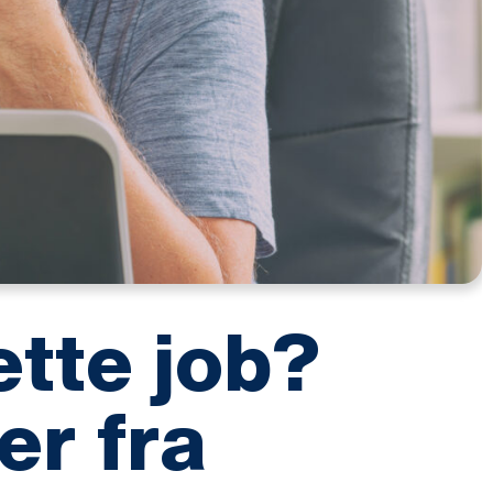
ette job?
er fra