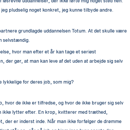
f løsrevne uddannelser, der ikke førte mig noget sted hen.
jeg pludselig noget konkret, jeg kunne tilbyde andre.
partnere grundlagde uddannelsen Totum. At det skulle være
m selvstændig.
lse, hvor man efter et år kan tage et seriøst
n, der gør, at man kan leve af det uden at arbejde sig selv
de lykkelige for deres job, som mig?
, hvor de ikke er tilfredse, og hvor de ikke bruger sig selv
kke lytter efter. En krop, kvitterer med træthed,
et, der er inderst inde. Når man ikke forfølger de drømme