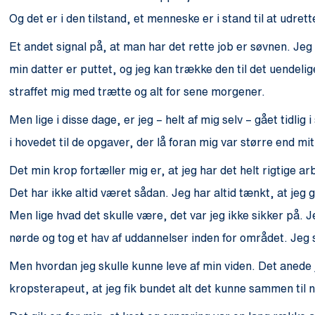
Og det er i den tilstand, et menneske er i stand til at udret
Et andet signal på, at man har det rette job er søvnen. Je
min datter er puttet, og jeg kan trække den til det uendeli
straffet mig med trætte og alt for sene morgener.
Men lige i disse dage, er jeg – helt af mig selv – gået tidlig
i hovedet til de opgaver, der lå foran mig var større end 
Det min krop fortæller mig er, at jeg har det helt rigtige ar
Det har ikke altid været sådan. Jeg har altid tænkt, at jeg
Men lige hvad det skulle være, det var jeg ikke sikker på. Je
nørde og tog et hav af uddannelser inden for området. Jeg su
Men hvordan jeg skulle kunne leve af min viden. Det anede j
kropsterapeut, at jeg fik bundet alt det kunne sammen til n