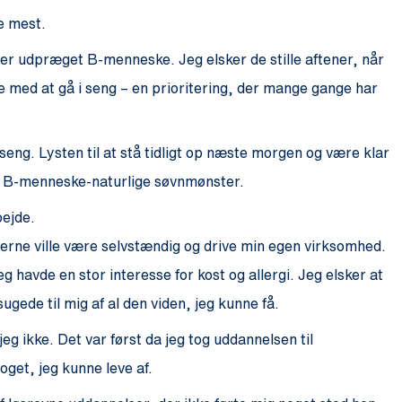
te mest.
g er udpræget B-menneske. Jeg elsker de stille aftener, når
ge med at gå i seng – en prioritering, der mange gange har
 i seng. Lysten til at stå tidligt op næste morgen og være klar
mit B-menneske-naturlige søvnmønster.
bejde.
 gerne ville være selvstændig og drive min egen virksomhed.
g havde en stor interesse for kost og allergi. Jeg elsker at
gede til mig af al den viden, jeg kunne få.
eg ikke. Det var først da jeg tog uddannelsen til
oget, jeg kunne leve af.