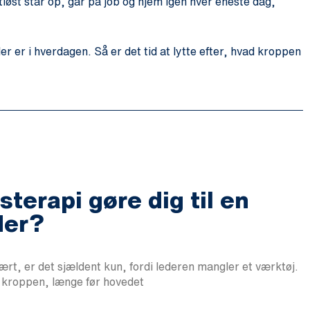
stløst står op, går på job og hjem igen hver eneste dag,
r er i hverdagen. Så er det tid at lytte efter, hvad kroppen
terapi gøre dig til en
der?
vært, er det sjældent kun, fordi lederen mangler et værktøj.
i kroppen, længe før hovedet