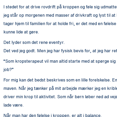
I stedet for at drive rovdrift på kroppen og føle sig udmatt
jeg står op morgenen med masser af drivkraft og lyst til at
tager hjem til familien for at holde fri, er det med en følel
kunne lide at gøre.
Det lyder som det rene eventyr.
Det ved jeg godt. Men jeg har fysisk bevis for, at jeg har re
“Som kropsterapeut vil man altid starte med at spørge sig
job?”
For mig kan det bedst beskrives som en lille forelskelse. En
maven. Når jeg tænker på mit arbejde mærker jeg en kriblen i
driver min krop til aktivitet. Som når børn løber ned ad ve
lade være.
Når man har den følelse i kroppen, er alt i balance.