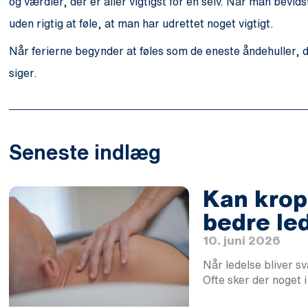
og værdier, der er aller vigtigst for én selv. Når man bevid
uden rigtig at føle, at man har udrettet noget vigtigt.
Når ferierne begynder at føles som de eneste åndehuller, de
siger.
Seneste indlæg
Kan krops
bedre le
10. juni 2026
Når ledelse bliver s
Ofte sker der noget 