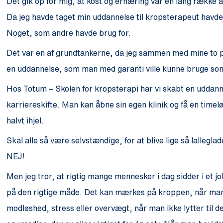
Det gik op for mig, at kost og ernæring var en lang række a
Da jeg havde taget min uddannelse til kropsterapeut havde 
Noget, som andre havde brug for.
Det var en af grundtankerne, da jeg sammen med mine to 
en uddannelse, som man med garanti ville kunne bruge so
Hos Totum – Skolen for kropsterapi har vi skabt en uddanne
karriereskifte. Man kan åbne sin egen klinik og få en timelø
halvt ihjel.
Skal alle så være selvstændige, for at blive lige så lallegla
NEJ!
Men jeg tror, at rigtig mange mennesker i dag sidder i et job
på den rigtige måde. Det kan mærkes på kroppen, når man i
modløshed, stress eller overvægt, når man ikke lytter til d