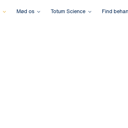
Mød os
Totum Science
Find behan
.