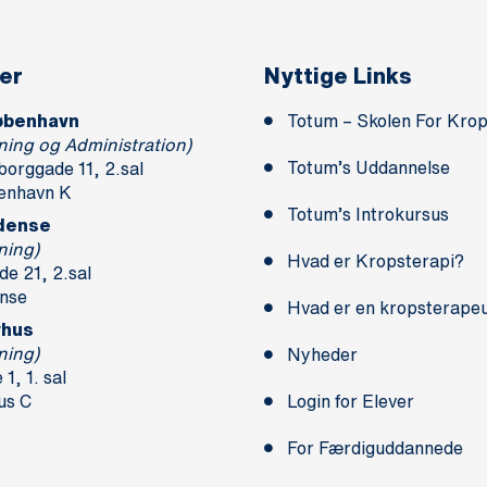
er
Nyttige Links
øbenhavn
Totum – Skolen For Krop
ning og Administration)
Totum’s Uddannelse
borggade 11, 2.sal
enhavn K
Totum’s Introkursus
dense
ning)
Hvad er Kropsterapi?
e 21, 2.sal
nse
Hvad er en kropsterape
rhus
ning)
Nyheder
1, 1. sal
us C
Login for Elever
For Færdiguddannede