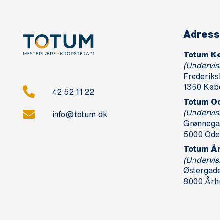
Adress
Totum K
(Undervis
Frederiks
1360 Køb
42 52 11 22
Totum O
(Undervis
info@totum.dk
Grønnegad
5000 Ode
Totum Å
(Undervis
Østergade 
8000 Årh