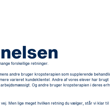
nnelsen
ange forskellige retninger.
, mens andre bruger kropsterapien som supplerende behandlin
mere varieret kundeklientel.
Andre af vores elever har brugt 
nt arbejdsmæssigt. Og andre bruger kropsterapien i deres er
j. Men lige meget hvilken retning du vælger, står vi klar til