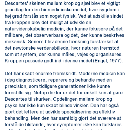
Descartes’ skelnen mellem krop og sjæl blev et vigtigt
grundlag for den biomedicinske model, hvor sygdom i
høj grad forstås som noget fysisk. Ved at adskille sindet
fra kroppen blev det muligt at udvikle en
naturvidenskabelig medicin, der kunne fokusere på det
målbare, det observerbare og det, der kunne beskrives
mekanisk. Senere blev denne tænkning forstærket af
det newtonske verdensbillede, hvor naturen fremstod
som et system, der kunne måles, vejes og organiseres.
Kroppen passede godt ind i denne model (Engel, 1977).
Det har skabt enorme fremskridt. Moderne medicin kan
i dag diagnosticere, reparere og behandle med en
præcision, som tidligere generationer ikke kunne
forestille sig. Netop derfor er det for enkelt kun at gøre
Descartes til skurken. Opdelingen mellem krop og
psyke har ikke kun skabt blinde vinkler. Den har også
gjort det lettere at udvikle specialisering og effektiv
behandling. Men den har samtidig gjort det sværere at
forstå de tilstande, hvor symptomer ikke kan forklares