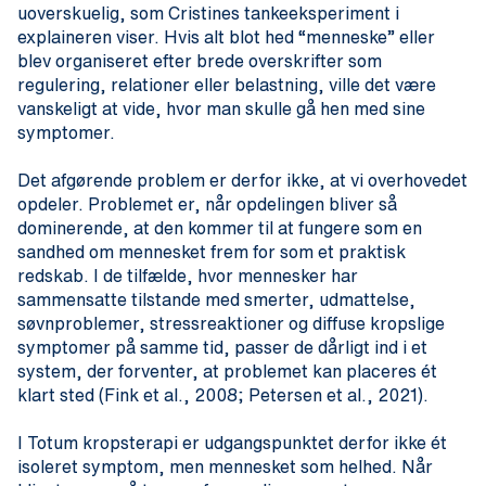
uoverskuelig, som Cristines tankeeksperiment i
explaineren viser. Hvis alt blot hed “menneske” eller
blev organiseret efter brede overskrifter som
regulering, relationer eller belastning, ville det være
vanskeligt at vide, hvor man skulle gå hen med sine
symptomer.
Det afgørende problem er derfor ikke, at vi overhovedet
opdeler. Problemet er, når opdelingen bliver så
dominerende, at den kommer til at fungere som en
sandhed om mennesket frem for som et praktisk
redskab. I de tilfælde, hvor mennesker har
sammensatte tilstande med smerter, udmattelse,
søvnproblemer, stressreaktioner og diffuse kropslige
symptomer på samme tid, passer de dårligt ind i et
system, der forventer, at problemet kan placeres ét
klart sted (Fink et al., 2008; Petersen et al., 2021).
I Totum kropsterapi er udgangspunktet derfor ikke ét
isoleret symptom, men mennesket som helhed. Når