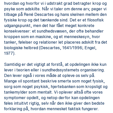
hvordan og hvorfor vi i udstrakt grad betragter krop og
psyke som adskilte. Når vi taler om denne arv, peger vi
tilbage på René Descartes og hans skelnen mellem den
fysiske krop og det tænkende sind. Det er et filosofisk
udgangspunkt, men det har fået meget konkrete
konsekvenser: et sundhedsvæsen, der ofte behandler
kroppen som en maskine, og et menneskesyn, hvor
tanker, følelser og relationer let placeres adskilt fra det
biologiske helbred (Descartes, 1641/1996; Engel,
1977).
Samtidig er det vigtigt at forstå, at opdelingen ikke kun
lever i teorien eller i sundhedssystemets organisering.
Den lever også i vores måde at opleve os selv på.
Mange vil spontant beskrive smerte som noget fysisk,
sorg som noget psykisk, hjertebanken som kropsligt og
tankemylder som mentalt. Vi oplever altså ofte vores
symptomer opdelt, og netop derfor kan opdelingen
føles intuitivt rigtig, selv når den ikke giver den bedste
forklaring på, hvordan mennesket faktisk fungerer.