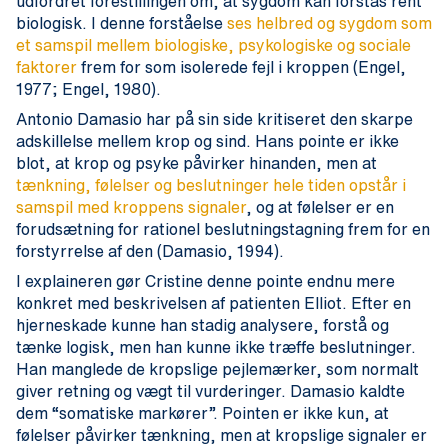
udfordret forestillingen om, at sygdom kan forstås rent
biologisk. I denne forståelse
ses helbred og sygdom som
et samspil mellem biologiske, psykologiske og sociale
faktorer
frem for som isolerede fejl i kroppen (Engel,
1977; Engel, 1980).
Antonio Damasio har på sin side kritiseret den skarpe
adskillelse mellem krop og sind. Hans pointe er ikke
blot, at krop og psyke påvirker hinanden, men at
tænkning, følelser og beslutninger hele tiden opstår i
samspil med kroppens signaler
, og at følelser er en
forudsætning for rationel beslutningstagning frem for en
forstyrrelse af den (Damasio, 1994).
I explaineren gør Cristine denne pointe endnu mere
konkret med beskrivelsen af patienten Elliot. Efter en
hjerneskade kunne han stadig analysere, forstå og
tænke logisk, men han kunne ikke træffe beslutninger.
Han manglede de kropslige pejlemærker, som normalt
giver retning og vægt til vurderinger. Damasio kaldte
dem “somatiske markører”. Pointen er ikke kun, at
følelser påvirker tænkning, men at kropslige signaler er