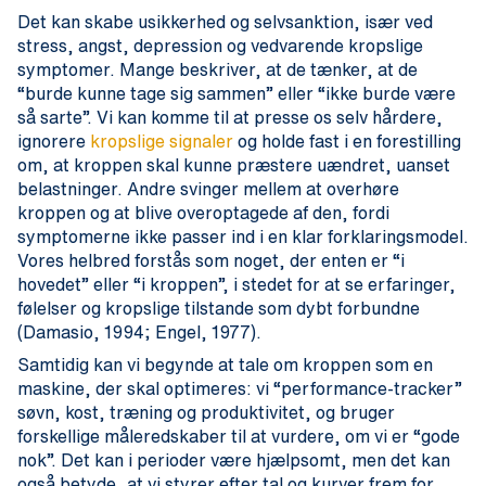
Det kan skabe usikkerhed og selvsanktion, især ved
stress, angst, depression og vedvarende kropslige
symptomer. Mange beskriver, at de tænker, at de
“burde kunne tage sig sammen” eller “ikke burde være
så sarte”. Vi kan komme til at presse os selv hårdere,
ignorere
kropslige signaler
og holde fast i en forestilling
om, at kroppen skal kunne præstere uændret, uanset
belastninger. Andre svinger mellem at overhøre
kroppen og at blive overoptagede af den, fordi
symptomerne ikke passer ind i en klar forklaringsmodel.
Vores helbred forstås som noget, der enten er “i
hovedet” eller “i kroppen”, i stedet for at se erfaringer,
følelser og kropslige tilstande som dybt forbundne
(Damasio, 1994; Engel, 1977).
Samtidig kan vi begynde at tale om kroppen som en
maskine, der skal optimeres: vi “performance-tracker”
søvn, kost, træning og produktivitet, og bruger
forskellige måleredskaber til at vurdere, om vi er “gode
nok”. Det kan i perioder være hjælpsomt, men det kan
også betyde, at vi styrer efter tal og kurver frem for