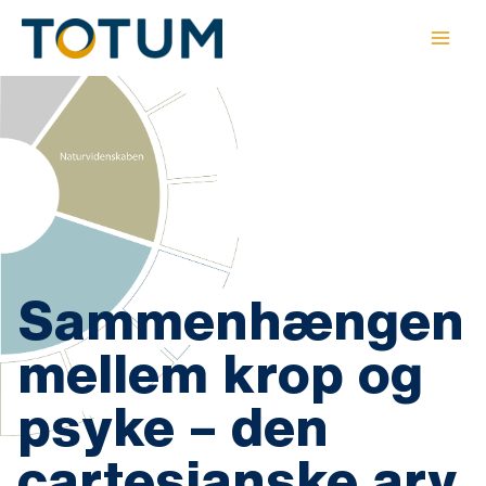
Gå
til
indholdet
Sammenhængen
mellem krop og
psyke – den
cartesianske arv