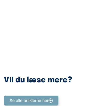
svar bliver muligt – ikke kun som en tanke, men som en
kropslig erfaring.
Set i lyset af forskning i neuropeptider og psyko-neuro-
immunologiske netværk kan Totum kropsterapi ses som
en måde at hjælpe kroppen med at lære nye veje.
Berøring, bevægelse og åndedræt bliver håndgribelige
redskaber til at påvirke de signaler, der bærer
følelseslivet, og til gradvist at støtte kroppen i at skabe
mere regulerede reaktionsmønstre.
Vil du læse mere?
Se alle artiklerne her