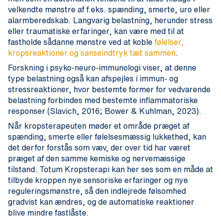
velkendte mønstre af f.eks. spænding, smerte, uro eller
alarmberedskab. Langvarig belastning, herunder stress
eller traumatiske erfaringer, kan være med til at
fastholde sådanne mønstre ved at koble
følelser,
kropsreaktioner og sanseindtryk tæt sammen
.
Forskning i psyko-neuro-immunologi viser, at denne
type belastning også kan afspejles i immun- og
stressreaktioner, hvor bestemte former for vedvarende
belastning forbindes med bestemte inflammatoriske
responser (Slavich, 2016; Bower & Kuhlman, 2023).
Når kropsterapeuten møder et område præget af
spænding, smerte eller følelsesmæssig lukkethed, kan
det derfor forstås som væv, der over tid har været
præget af den samme kemiske og nervemæssige
tilstand. Totum Kropsterapi kan her ses som en måde at
tilbyde kroppen nye sensoriske erfaringer og nye
reguleringsmønstre, så den indlejrede følsomhed
gradvist kan ændres, og de automatiske reaktioner
blive mindre fastlåste.