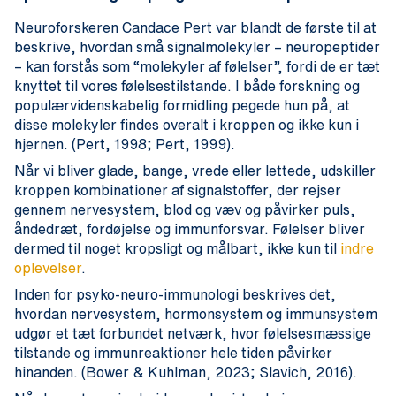
Neuroforskeren Candace Pert var blandt de første til at
beskrive, hvordan små signalmolekyler – neuropeptider
– kan forstås som “molekyler af følelser”, fordi de er tæt
knyttet til vores følelsestilstande. I både forskning og
populærvidenskabelig formidling pegede hun på, at
disse molekyler findes overalt i kroppen og ikke kun i
hjernen. (Pert, 1998; Pert, 1999).
Når vi bliver glade, bange, vrede eller lettede, udskiller
kroppen kombinationer af signalstoffer, der rejser
gennem nervesystem, blod og væv og påvirker puls,
åndedræt, fordøjelse og immunforsvar. Følelser bliver
dermed til noget kropsligt og målbart, ikke kun til
indre
oplevelser
.
Inden for psyko-neuro-immunologi beskrives det,
hvordan nervesystem, hormonsystem og immunsystem
udgør et tæt forbundet netværk, hvor følelsesmæssige
tilstande og immunreaktioner hele tiden påvirker
hinanden. (Bower & Kuhlman, 2023; Slavich, 2016).