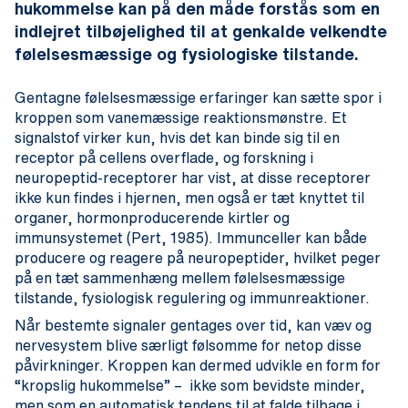
hukommelse kan på den måde forstås som en
indlejret tilbøjelighed til at genkalde velkendte
følelsesmæssige og fysiologiske tilstande.
Gentagne følelsesmæssige erfaringer kan sætte spor i
kroppen som vanemæssige reaktionsmønstre. Et
signalstof virker kun, hvis det kan binde sig til en
receptor på cellens overflade, og forskning i
neuropeptid-receptorer har vist, at disse receptorer
ikke kun findes i hjernen, men også er tæt knyttet til
organer, hormonproducerende kirtler og
immunsystemet (Pert, 1985). Immunceller kan både
producere og reagere på neuropeptider, hvilket peger
på en tæt sammenhæng mellem følelsesmæssige
tilstande, fysiologisk regulering og immunreaktioner.
Når bestemte signaler gentages over tid, kan væv og
nervesystem blive særligt følsomme for netop disse
påvirkninger. Kroppen kan dermed udvikle en form for
“kropslig hukommelse” – ikke som bevidste minder,
men som en automatisk tendens til at falde tilbage i