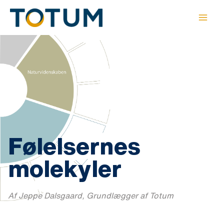
Gå
til
indholdet
Følelsernes
molekyler
Af Jeppe Dalsgaard, Grundlægger af Totum