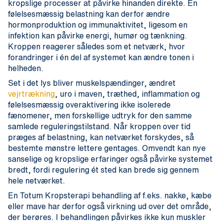
kropslige processer at påvirke hinanden direkte. En
følelsesmæssig belastning kan derfor ændre
hormonproduktion og immunaktivitet, ligesom en
infektion kan påvirke energi, humør og tænkning.
Kroppen reagerer således som et netværk, hvor
forandringer i én del af systemet kan ændre tonen i
helheden.
Set i det lys bliver muskelspændinger, ændret
vejrtrækning
, uro i maven, træthed, inflammation og
følelsesmæssig overaktivering ikke isolerede
fænomener, men forskellige udtryk for den samme
samlede reguleringstilstand. Når kroppen over tid
præges af belastning, kan netværket forskydes, så
bestemte mønstre lettere gentages. Omvendt kan nye
sanselige og kropslige erfaringer også påvirke systemet
bredt, fordi regulering ét sted kan brede sig gennem
hele netværket.
En Totum Kropsterapi behandling af f.eks. nakke, kæbe
eller mave har derfor også virkning ud over det område,
der berøres. I behandlingen påvirkes ikke kun muskler