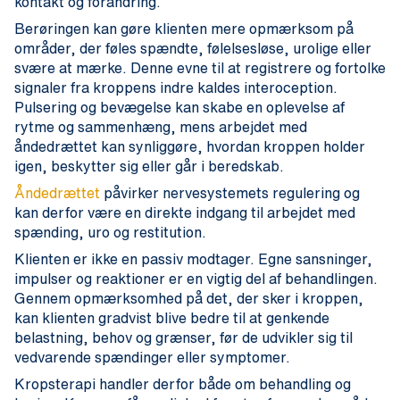
kontakt og forandring.
Berøringen kan gøre klienten mere opmærksom på
områder, der føles spændte, følelsesløse, urolige eller
svære at mærke. Denne evne til at registrere og fortolke
signaler fra kroppens indre kaldes interoception.
Pulsering og bevægelse kan skabe en oplevelse af
rytme og sammenhæng, mens arbejdet med
åndedrættet kan synliggøre, hvordan kroppen holder
igen, beskytter sig eller går i beredskab.
Åndedrættet
påvirker nervesystemets regulering og
kan derfor være en direkte indgang til arbejdet med
spænding, uro og restitution.
Klienten er ikke en passiv modtager. Egne sansninger,
impulser og reaktioner er en vigtig del af behandlingen.
Gennem opmærksomhed på det, der sker i kroppen,
kan klienten gradvist blive bedre til at genkende
belastning, behov og grænser, før de udvikler sig til
vedvarende spændinger eller symptomer.
Kropsterapi handler derfor både om behandling og