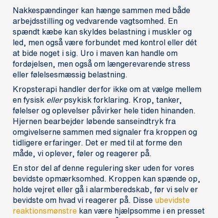
Nakkespændinger kan hænge sammen med både
arbejdsstilling og vedvarende vagtsomhed. En
spændt kæbe kan skyldes belastning i muskler og
led, men også være forbundet med kontrol eller dét
at bide noget i sig. Uro i maven kan handle om
fordøjelsen, men også om længerevarende stress
eller følelsesmæssig belastning.
Kropsterapi handler derfor ikke om at vælge mellem
en fysisk
eller
psykisk forklaring. Krop, tanker,
følelser og oplevelser påvirker hele tiden hinanden.
Hjernen bearbejder løbende sanseindtryk fra
omgivelserne sammen med signaler fra kroppen og
tidligere erfaringer. Det er med til at forme den
måde, vi oplever, føler og reagerer på.
En stor del af denne regulering sker uden for vores
bevidste opmærksomhed. Kroppen kan spænde op,
holde vejret eller gå i alarmberedskab, før vi selv er
bevidste om hvad vi reagerer på. Disse
ubevidste
reaktionsmønstre
kan være hjælpsomme i en presset