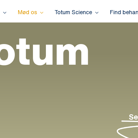
Mød os
Totum Science
Find behan
Totum
Se