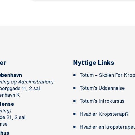
er
Nyttige Links
øbenhavn
Totum – Skolen For Krop
ning og Administration)
Totum’s Uddannelse
borggade 11, 2.sal
enhavn K
Totum’s Introkursus
dense
ning)
Hvad er Kropsterapi?
e 21, 2.sal
nse
Hvad er en kropsterape
rhus