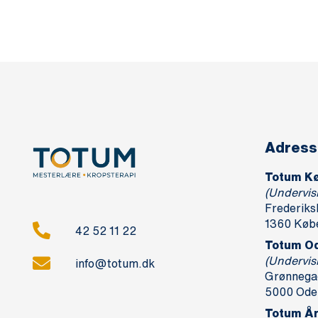
Adress
Totum K
(Undervis
Frederiks
1360 Køb
42 52 11 22
Totum O
(Undervis
info@totum.dk
Grønnegad
5000 Ode
Totum Å