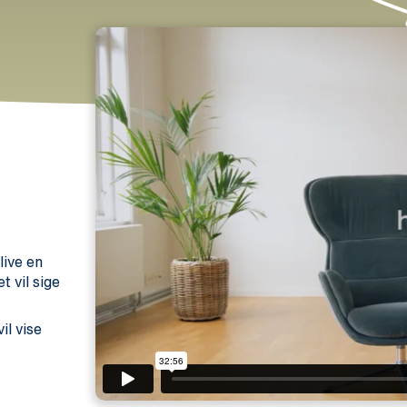
live en
t vil sige
il vise