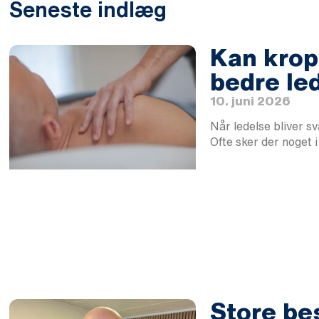
Seneste indlæg
Kan krops
bedre le
10. juni 2026
Når ledelse bliver s
Ofte sker der noget 
Store be