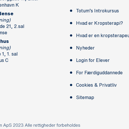
enhavn K
Totum’s Introkursus
dense
ning)
Hvad er Kropsterapi?
e 21, 2.sal
nse
Hvad er en kropsterape
rhus
ning)
Nyheder
1, 1. sal
us C
Login for Elever
For Færdiguddannede
Cookies & Privatliv
Sitemap
m ApS 2023 Alle rettigheder forbeholdes