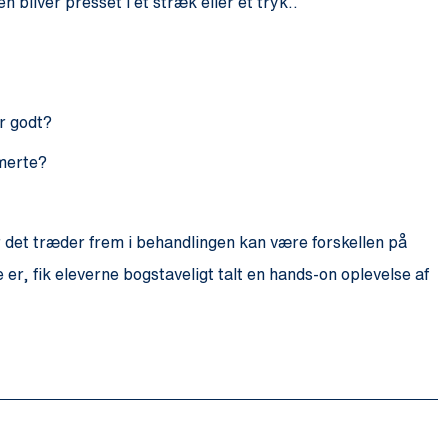
bliver presset i et stræk eller et tryk..
er godt?
smerte?
når det træder frem i behandlingen kan være forskellen på
e er, fik eleverne bogstaveligt talt en hands-on oplevelse af