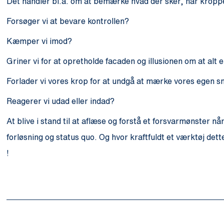
Det handler bl.a. om at bemærke hvad der sker, når kroppen 
Forsøger vi at bevare kontrollen?
Kæmper vi imod?
Griner vi for at opretholde facaden og illusionen om at alt 
Forlader vi vores krop for at undgå at mærke vores egen 
Reagerer vi udad eller indad?
At blive i stand til at aflæse og forstå et forsvarmønster 
forløsning og status quo. Og hvor kraftfuldt et værktøj dett
!