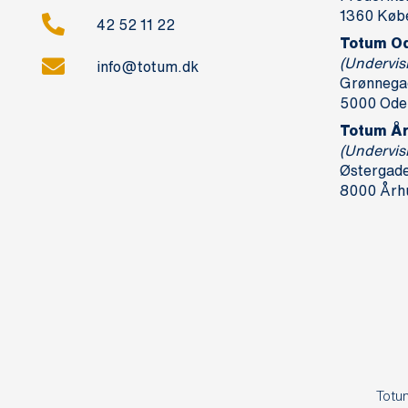
1360 Køb
42 52 11 22
Totum O
(Undervis
info@totum.dk
Grønnegad
5000 Ode
Totum Å
(Undervis
Østergade 
8000 Årh
Totu