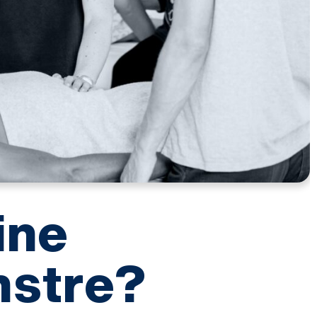
ine
nstre?