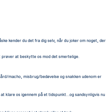
ke kender du det fra dig selv, når du joker om noget, der
t prøver at beskytte os mod det smertelige.
le hård/macho, misbrug/bedøvelse og snakken udenom er
il at klare os igennem på et tidspunkt…og sandsynligvis nu