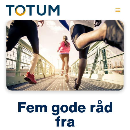
Gå
til
indholdet
Fem gode råd
fra