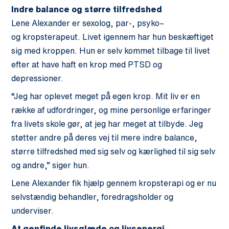
Indre balance og større tilfredshed
Lene Alexander er sexolog, par-
,
psyko
–
og
krops
terapeut. Livet igennem har hun beskæftiget
sig med kroppen
.
Hun er selv kommet tilbage til livet
efter at have haft en krop med PTSD og
depressioner.
“Jeg har oplevet meget på egen krop. Mit liv er en
række af udfordringer, og mine personlige erfaringer
fra livets skole gør, at jeg har meget at tilbyde. Jeg
støtter andre på deres vej til mere indre balance,
større tilfredshed med sig selv og kærlighed til sig selv
og andre,” siger hun.
Lene Alexander
fik hjælp gennem kropsterapi og er nu
selvstændig behandler, foredragsholder og
underviser.
At genfinde livsglæde og livsenergi