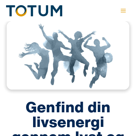
Gå
til
indholdet
Genfind din
livsenergi