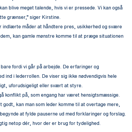
Vi kan blive meget talende, hvis vi er pressede. Vi kan også
ætte grænser,” siger Kirstine.
 er indlærte måder at håndtere pres, usikkerhed og svære
 dem, kan gamle mønstre komme til at præge situationen
 bare fordi vi går på arbejde. De erfaringer og
 ind i lederrollen. De viser sig ikke nødvendigvis hele
gt, uforudsigeligt eller svært at styre.
gå konflikt på, som engang har været hensigtsmæssige.
 det godt, kan man som leder komme til at overtage mere,
 begynde at fylde pauserne ud med forklaringer og forslag.
tig netop dér, hvor der er brug for tydelighed.