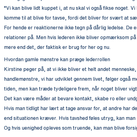
“Vi kan blive lidt kuppet i, at nu skal vi også fikse noget. 
komme til at blive for tavse, fordi det bliver for svært at s
For hende er reaktionerne ikke tegn på dårlig ledelse. De
relationer på. Men hvis lederen ikke bliver opmærksom på
mere end det, der faktisk er brug for her og nu.
Hvordan gamle mønstre kan præge lederrollen
Kirstine peger på, at vi ikke bliver et helt andet menneske,
handlemønstre, vi har udviklet gennem livet, følger også med
tiden, men kan træde tydeligere frem, når noget bliver vigti
Det kan være måder at bevare kontakt, skabe ro eller und
Hvis man tidligt har lært at tage ansvar for, at andre har
end situationen kræver. Hvis tavshed føles utryg, kan man
Og hvis uenighed opleves som truende, kan man blive forsig