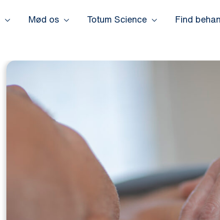
Mød os
Totum Science
Find behan