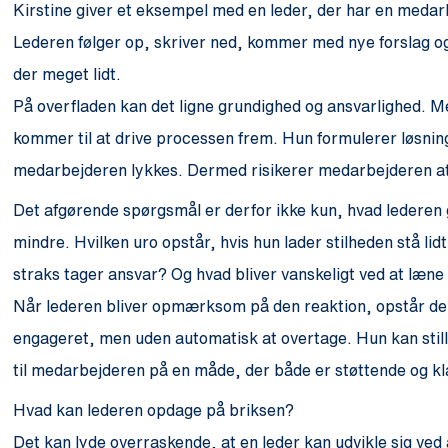
Kirstine giver et eksempel med en leder, der har en medarbe
Lederen følger op, skriver ned, kommer med nye forslag og 
der meget lidt.
På overfladen kan det ligne grundighed og ansvarlighed. Me
kommer til at drive processen frem. Hun formulerer løsning
medarbejderen lykkes. Dermed risikerer medarbejderen at 
Det afgørende spørgsmål er derfor ikke kun, hvad lederen 
mindre. Hvilken uro opstår, hvis hun lader stilheden stå 
straks tager ansvar? Og hvad bliver vanskeligt ved at læne
Når lederen bliver opmærksom på den reaktion, opstår der
engageret, men uden automatisk at overtage. Hun kan still
til medarbejderen på en måde, der både er støttende og kl
Hvad kan lederen opdage på briksen?
Det kan lyde overraskende, at en leder kan udvikle sig ved