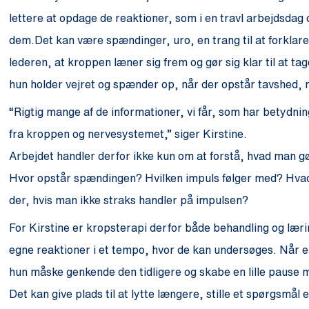
lettere at opdage de reaktioner, som i en travl arbejdsdag 
dem.Det kan være spændinger, uro, en trang til at forklar
lederen, at kroppen læner sig frem og gør sig klar til at tag
hun holder vejret og spænder op, når der opstår tavshed, 
“Rigtig mange af de informationer, vi får, som har betydnin
fra kroppen og nervesystemet,” siger Kirstine.
Arbejdet handler derfor ikke kun om at forstå, hvad man 
Hvor opstår spændingen? Hvilken impuls følger med? Hvad bl
der, hvis man ikke straks handler på impulsen?
For Kirstine er kropsterapi derfor både behandling og lærin
egne reaktioner i et tempo, hvor de kan undersøges. Når en
hun måske genkende den tidligere og skabe en lille pause 
Det kan give plads til at lytte længere, stille et spørgsmå