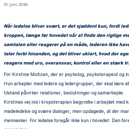
10. juni, 2026
Når ledelse bliver svært, er det sjældent kun, fordi le
kroppen, længe før hovedet når at finde den rigtige 
samtalen eller reagerer på en måde, lederen ikke hav
taler forbi hinanden, og det bliver uklart, hvad der ege
reagere med uro, overansvar, kontrol eller en stærk tran
For Kirstine Moltzen, der er psykolog, psykoterapeut og kr
Hun arbejder med ledere og ledergrupper, der skal lære a
tilstand påvirker relationer, beslutninger og samarbejde.
Kirstines vej ind i kropsterapien begyndte i arbejdet med k
mødeledelse og svære dialoger, men opdagede, at der mang
mennesker. For ledelse foregår ikke kun i hovedet. Den for