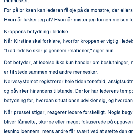
mennesker.
For på briksen kan lederen få øje på de mønstre, der eller
Hvornår lukker jeg af? Hvornår mister jeg fornemmelsen 
Kroppens betydning i ledelse
Når Kirstine skal forklare, hvorfor kroppen er vigtig i led
“God ledelse sker jo gennem relationer,” siger hun.
Det betyder, at ledelse ikke kun handler om beslutninger, 
er til stede sammen med andre mennesker.
Nervesystemet registrerer hele tiden tonefald, ansigtsudtr
og påvirker hinandens tilstande. Derfor har lederens tem
betydning for, hvordan situationen udvikler sig, og hvorda
Når presset stiger, reagerer ledere forskelligt. Nogle begy
bliver fåmælte, skarpe eller meget fokuserede på opgaven. 
løsning igennem, mens andre får svært ved at sætte den gr