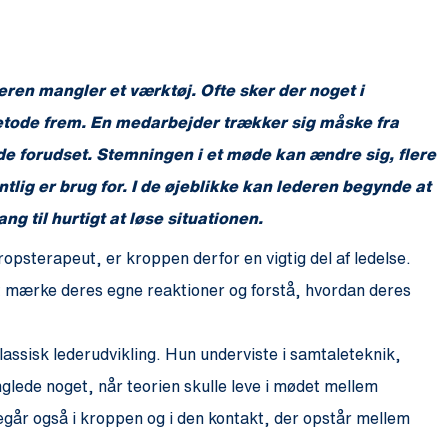
deren mangler et værktøj. Ofte sker der noget i
metode frem. En medarbejder trækker sig måske fra
de forudset. Stemningen i et møde kan ændre sig, flere
ntlig er brug for. I de øjeblikke kan lederen begynde at
g til hurtigt at løse situationen.
opsterapeut, er kroppen derfor en vigtig del af ledelse.
t mærke deres egne reaktioner og forstå, hvordan deres
lassisk lederudvikling. Hun underviste i samtaleteknik,
lede noget, når teorien skulle leve i mødet mellem
egår også i kroppen og i den kontakt, der opstår mellem