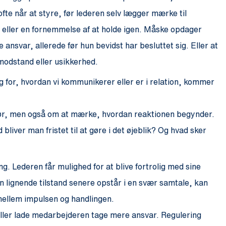
ofte når at styre, før lederen selv lægger mærke til
e eller en fornemmelse af at holde igen. Måske opdager
e ansvar, allerede før hun bevidst har besluttet sig. Eller at
modstand eller usikkerhed.
g for, hvordan vi kommunikerer eller er i relation, kommer
gør, men også om at mærke, hvordan reaktionen begynder.
iver man fristet til at gøre i det øjeblik? Og hvad sker
g. Lederen får mulighed for at blive fortrolig med sine
 lignende tilstand senere opstår i en svær samtale, kan
mellem impulsen og handlingen.
l eller lade medarbejderen tage mere ansvar. Regulering