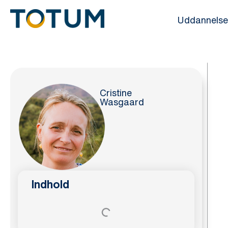
Gå
Uddannelse
til
indholdet
Cristine
Wasgaard
Indhold