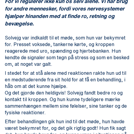
For vi regulerer ikke kun os selv alene. Vi har brug
for andre mennesker, fordi vores nervesystemer
hjælper hinanden med at finde ro, retning og
bevægelse.
Solvejg var indkaldt til et møde, som hun var bekymret
for. Presset voksede, tankerne kørte, og kroppen
reagerede med uro, spænding og hjertebanken. Hun
kendte de signaler som tegn på stress og som en besked
om, at noget var galt.
I stedet for at stå alene med reaktionen rakte hun ud til
en medstuderende fra sit hold for at få en behandling, i
håb om at det kunne hjælpe.
Og det gjorde den heldigvis! Solvejg fandt bedre ro og
kontakt til kroppen. Og hun kunne tydeligere mærke
sammenhængen mellem sine følelser, sine tanker og de
fysiske reaktioner.
Efter behandlingen gik hun ind til det møde, hun havde
været bekymret for, og det gik rigtig godt! Hun fik sagt