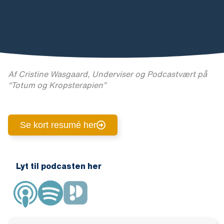
Af Cristine Wasgaard, Underviser og Podcastvært på
“Totum og Kropsterapien”
Se kort resumé her
Lyt til podcasten her