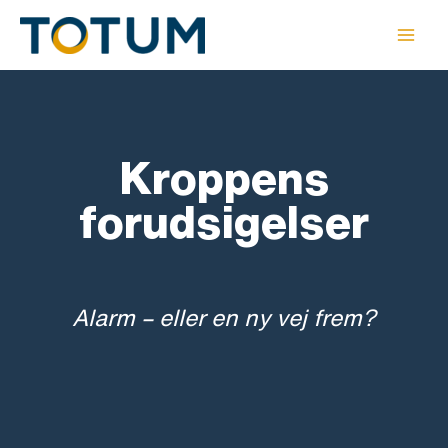
Gå
til
indholdet
Kroppens
forudsigelser
Alarm – eller en ny vej frem?