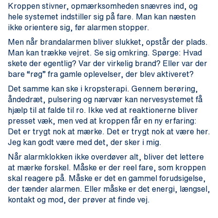
Kroppen stivner, opmærksomheden snævres ind, og
hele systemet indstiller sig på fare. Man kan næsten
ikke orientere sig, før alarmen stopper.
Men når brandalarmen bliver slukket, opstår der plads.
Man kan trække vejret. Se sig omkring. Spørge: Hvad
skete der egentlig? Var der virkelig brand? Eller var der
bare “røg” fra gamle oplevelser, der blev aktiveret?
Det samme kan ske i kropsterapi. Gennem berøring,
åndedræt, pulsering og nærvær kan nervesystemet få
hjælp til at falde til ro. Ikke ved at reaktionerne bliver
presset væk, men ved at kroppen får en ny erfaring:
Det er trygt nok at mærke. Det er trygt nok at være her.
Jeg kan godt være med det, der sker i mig.
Når alarmklokken ikke overdøver alt, bliver det lettere
at mærke forskel. Måske er der reel fare, som kroppen
skal reagere på. Måske er det en gammel forudsigelse,
der tænder alarmen. Eller måske er det energi, længsel,
kontakt og mod, der prøver at finde vej.