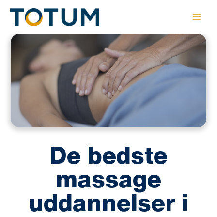
Gå
til
indholdet
De bedste
massage
uddannelser i