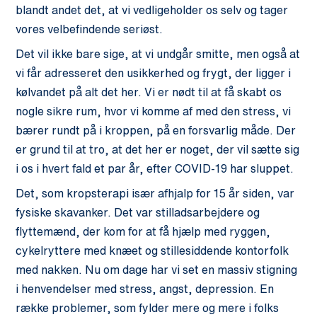
blandt andet det, at vi vedligeholder os selv og tager
vores velbefindende seriøst.
Det vil ikke bare sige, at vi undgår smitte, men også at
vi får adresseret den usikkerhed og frygt, der ligger i
kølvandet på alt det her. Vi er nødt til at få skabt os
nogle sikre rum, hvor vi komme af med den stress, vi
bærer rundt på i kroppen, på en forsvarlig måde. Der
er grund til at tro, at det her er noget, der vil sætte sig
i os i hvert fald et par år, efter COVID-19 har sluppet.
Det, som kropsterapi især afhjalp for 15 år siden, var
fysiske skavanker. Det var stilladsarbejdere og
flyttemænd, der kom for at få hjælp med ryggen,
cykelryttere med knæet og stillesiddende kontorfolk
med nakken. Nu om dage har vi set en massiv stigning
i henvendelser med stress, angst, depression. En
række problemer, som fylder mere og mere i folks