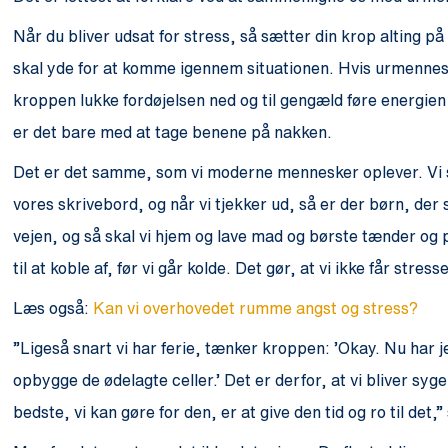
Når du bliver udsat for stress, så sætter din krop alting p
skal yde for at komme igennem situationen. Hvis urmennesket 
kroppen lukke fordøjelsen ned og til gengæld føre energien t
er det bare med at tage benene på nakken.
Det er det samme, som vi moderne mennesker oplever. Vi 
vores skrivebord, og når vi tjekker ud, så er der børn, der s
vejen, og så skal vi hjem og lave mad og børste tænder og put
til at koble af, før vi går kolde. Det gør, at vi ikke får stre
Læs også:
Kan vi overhovedet rumme angst og stress?
”Ligeså snart vi har ferie, tænker kroppen: ’Okay. Nu har j
opbygge de ødelagte celler.’ Det er derfor, at vi bliver syge
bedste, vi kan gøre for den, er at give den tid og ro til det