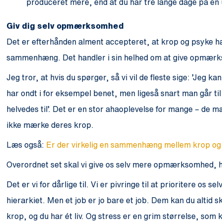
produceret mere, end at du har tre lange dage på en 
Giv dig selv opmærksomhed
Det er efterhånden alment accepteret, at krop og psyke 
sammenhæng. Det handler i sin helhed om at give opmærkso
Jeg tror, at hvis du spørger, så vi vil de fleste sige: ’Jeg
har ondt i for eksempel benet, men ligeså snart man går til
helvedes til’. Det er en stor ahaoplevelse for mange – de mær
ikke mærke deres krop.
Læs også:
Er der virkelig en sammenhæng mellem krop og
Overordnet set skal vi give os selv mere opmærksomhed, hvi
Det er vi for dårlige til. Vi er pivringe til at prioritere os se
hierarkiet. Men et job er jo bare et job. Dem kan du altid 
krop, og du har ét liv. Og stress er en grim størrelse, som