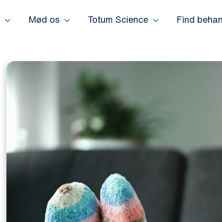
Mød os
Totum Science
Find behan