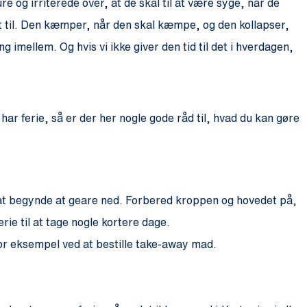
ure og irriterede over, at de skal til at være syge, når de
t til. Den kæmper, når den skal kæmpe, og den kollapser,
g imellem. Og hvis vi ikke giver den tid til det i hverdagen,
har ferie, så er der her nogle gode råd til, hvad du kan gøre
dé at begynde at geare ned. Forbered kroppen og hovedet på,
ferie til at tage nogle kortere dage.
 for eksempel ved at bestille take-away mad.