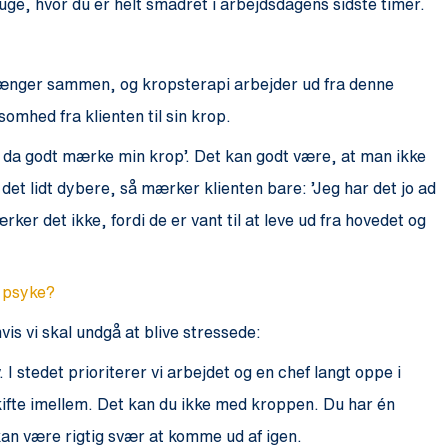
uge, hvor du er helt smadret i arbejdsdagens sidste timer.
hænger sammen, og kropsterapi arbejder ud fra denne
mhed fra klienten til sin krop.
 kan da godt mærke min krop’. Det kan godt være, at man ikke
 det lidt dybere, så mærker klienten bare: ’Jeg har det jo ad
ker det ikke, fordi de er vant til at leve ud fra hovedet og
 psyke?
s vi skal undgå at blive stressede:
lv. I stedet prioriterer vi arbejdet og en chef langt oppe i
skifte imellem. Det kan du ikke med kroppen. Du har én
 kan være rigtig svær at komme ud af igen.