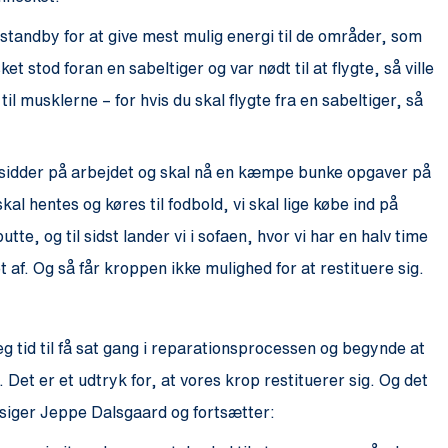
å standby for at give mest mulig energi til de områder, som
stod foran en sabeltiger og var nødt til at flygte, så ville
il musklerne – for hvis du skal flygte fra en sabeltiger, så
sidder på arbejdet og skal nå en kæmpe bunke opgaver på
kal hentes og køres til fodbold, vi skal lige købe ind på
te, og til sidst lander vi i sofaen, hvor vi har en halv time
sset af. Og så får kroppen ikke mulighed for at restituere sig.
eg tid til få sat gang i reparationsprocessen og begynde at
. Det er et udtryk for, at vores krop restituerer sig. Og det
,” siger Jeppe Dalsgaard og fortsætter: