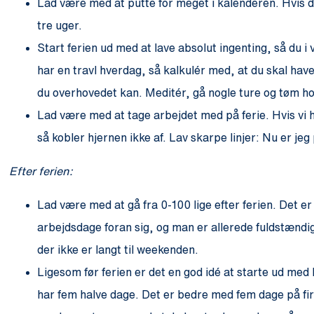
Lad være med at putte for meget i kalenderen. Hvis du h
tre uger.
Start ferien ud med at lave absolut ingenting, så du i v
har en travl hverdag, så kalkulér med, at du skal hav
du overhovedet kan. Meditér, gå nogle ture og tøm h
Lad være med at tage arbejdet med på ferie. Hvis vi he
så kobler hjernen ikke af. Lav skarpe linjer: Nu er jeg 
Efter ferien:
Lad være med at gå fra 0-100 lige efter ferien. Det
arbejdsdage foran sig, og man er allerede fuldstændi
der ikke er langt til weekenden.
Ligesom før ferien er det en god idé at starte ud med 
har fem halve dage. Det er bedre med fem dage på fir