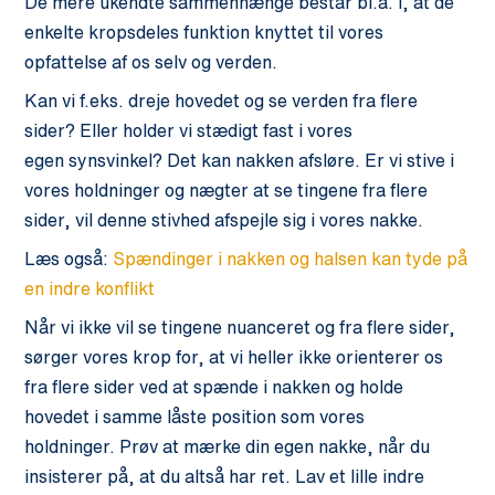
De mere ukendte sammenhænge består bl.a. i, at de
enkelte kropsdeles funktion knyttet til vores
opfattelse af os selv og verden.
Kan vi f.eks. dreje hovedet og se verden fra flere
sider? Eller holder vi stædigt fast i vores
egen synsvinkel? Det kan nakken afsløre. Er vi stive i
vores holdninger og nægter at se tingene fra flere
sider, vil denne stivhed afspejle sig i vores nakke.
Læs også:
Spændinger i nakken og halsen kan tyde på
en indre konflikt
Når vi ikke vil se tingene nuanceret og fra flere sider,
sørger vores krop for, at vi heller ikke orienterer os
fra flere sider ved at spænde i nakken og holde
hovedet i samme låste position som vores
holdninger. Prøv at mærke din egen nakke, når du
insisterer på, at du altså har ret. Lav et lille indre