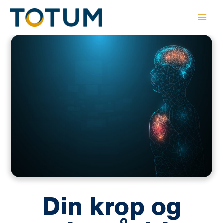
Gå
til
indholdet
Din krop og