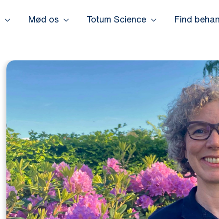
Mød os
Totum Science
Find behan