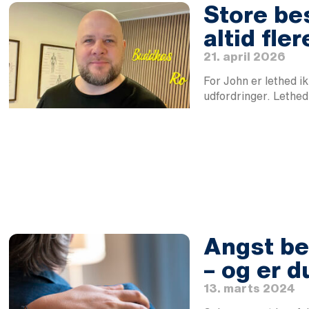
Store be
altid fle
21. april 2026
For John er lethed 
udfordringer. Lethed
Angst be
– og er d
13. marts 2024