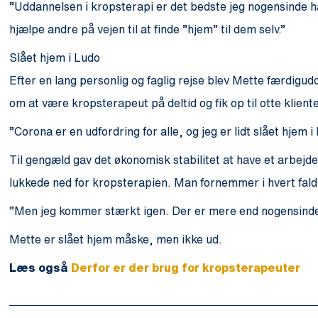
”Uddannelsen i kropsterapi er det bedste jeg nogensinde har
hjælpe andre på vejen til at finde ”hjem” til dem selv.”
Slået hjem i Ludo
Efter en lang personlig og faglig rejse blev Mette færdigu
om at være kropsterapeut på deltid og fik op til otte kli
”Corona er en udfordring for alle, og jeg er lidt slået hjem i
Til gengæld gav det økonomisk stabilitet at have et arbejde
lukkede ned for kropsterapien. Man fornemmer i hvert fald
”Men jeg kommer stærkt igen. Der er mere end nogensinde 
Mette er slået hjem måske, men ikke ud.
Læs også
Derfor er der brug for kropsterapeuter