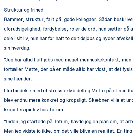
Struktur og frihed
Rammer, struktur, fart på, gode kollegaer. Sådan beskrive
uforudsigelighed, fordybelse, ro er de ord, hun sætter på
dele i sit liv, hun har før haft to deltidsjobs og nyder afv
sin hverdag.
”Jeg har altid haft jobs med meget menneskekontakt, men 
fortæller Mette, der på en måde altid har vidst, at det fys
sine hænder.
I forbindelse med et stressforløb deltog Mette på et min
blev endnu mere konkret og kropsligt. Skæbnen ville at un
kropsterapielev hos Totum.
”Inden jeg startede på Totum, havde jeg en plan om, at ar
Men jeg vidste jo ikke, om det ville blive en realitet. En t