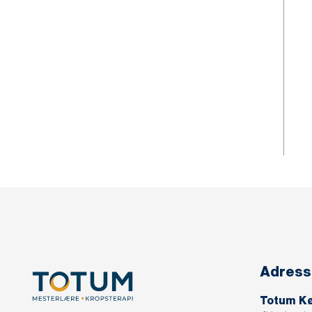
Adress
Totum K