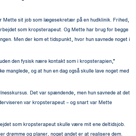
r Mette sit job som lægesekretær på en hudklinik. Frihed,
 arbejdet som kropsterapeut. Og Mette har brug for begge
ekslingen. Men der kom et tidspunkt, hvor hun savnede noget i
uden den fysisk nære kontakt som i kropsterapien,”
iske manglede, og at hun en dag også skulle lave noget med
dfulnesskursus. Det var spændende, men hun savnede at det
derviseren var kropsterapeut – og snart var Mette
bejdet som kropsterapeut skulle være mit ene deltidsjob.
ing er drømme og planer, noget andet er at realisere dem.