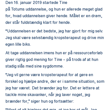
Den 16. januar 2019 startede Tine
på
Totums
uddannelse, og hun er allerede meget glad
for, hvad uddannelsen giver hende. Målet er en drøm,
der står fuldstændig klart for hende.
“Uddannelsen er det bedste, jeg har gjort for mig selv.
Jeg skal være selvstændig kropsterapeut og drive min
egen lille biks.
At tage uddannelsen imens hun er på ressourceforløb
giver rigtig god mening for Tine – på trods af at hun
stadig slås med sine sygdomme.
“Jeg vil gerne være kropsterapeut for at gøre en
forskel og hjælpe andre, der er i samme situation, som
jeg har været. Det brænder jeg for. Det er lettere at
tackle mine skavanker, når jeg laver noget, jeg
brænder for,” siger hun og fortsætter:
“Mest af alt hjælper det mig, at jeg har et mål. Jeg