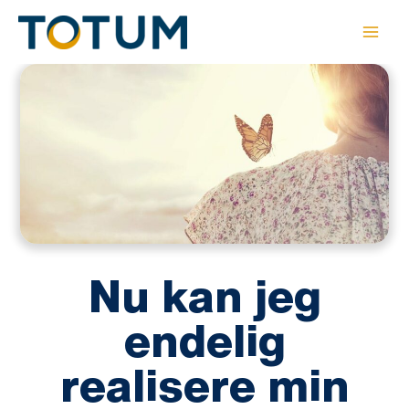
Gå
til
indholdet
Nu kan jeg
endelig
realisere min