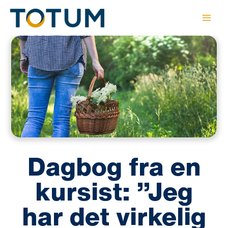
Gå
til
indholdet
Dagbog fra en
kursist: ”Jeg
har det virkelig