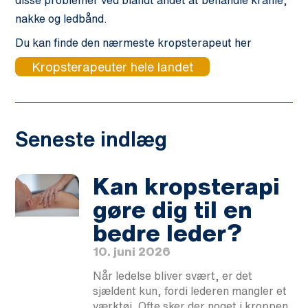
disse problemer ved blandt andet at behandle kranie,
nakke og ledbånd.
Du kan finde den nærmeste kropsterapeut her
Kropsterapeuter hele landet
Seneste indlæg
Kan kropsterapi
gøre dig til en
bedre leder?
10. juni 2026
Når ledelse bliver svært, er det
sjældent kun, fordi lederen mangler et
værktøj. Ofte sker der noget i kroppen,