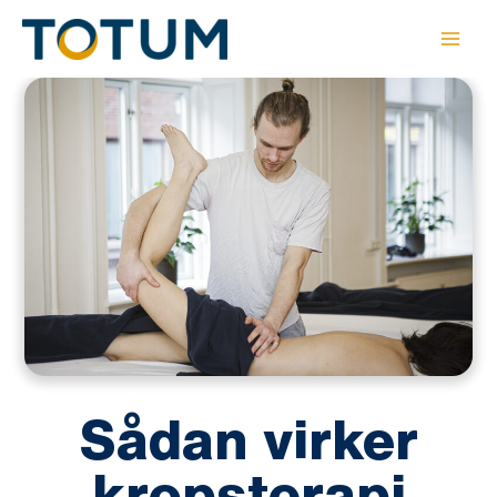
Gå
til
indholdet
Sådan virker
kropsterapi