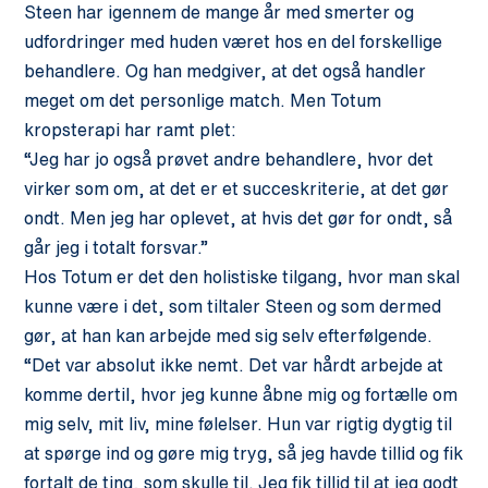
Steen har igennem de mange år med smerter og
udfordringer med huden været hos en del forskellige
behandlere. Og han medgiver, at det også handler
meget om det personlige match. Men Totum
kropsterapi har ramt plet:
“Jeg har jo også prøvet andre behandlere, hvor det
virker som om, at det er et succeskriterie, at det gør
ondt. Men jeg har oplevet, at hvis det gør for ondt, så
går jeg i totalt forsvar.”
Hos Totum er det den holistiske tilgang, hvor man skal
kunne være i det, som tiltaler Steen og som dermed
gør, at han kan arbejde med sig selv efterfølgende.
“Det var absolut ikke nemt. Det var hårdt arbejde at
komme dertil, hvor jeg kunne åbne mig og fortælle om
mig selv, mit liv, mine følelser. Hun var rigtig dygtig til
at spørge ind og gøre mig tryg, så jeg havde tillid og fik
fortalt de ting, som skulle til. Jeg fik tillid til at jeg godt