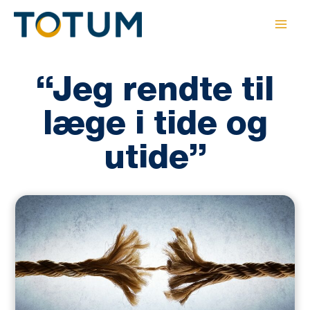
Gå
til
indholdet
“Jeg rendte til
læge i tide og
utide”