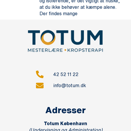
og isolerende, er det vigtigt at huske,
at du ikke behøver at kæmpe alene.
Der findes mange
42 52 11 22
info@totum.dk
Adresser
Totum København
(Undervisning og Administration)