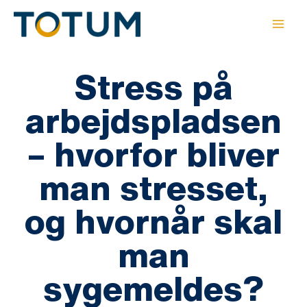
Gå
til
indholdet
Stress på
arbejdspladsen
– hvorfor bliver
man stresset,
og hvornår skal
man
sygemeldes?