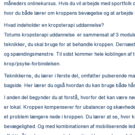
måneders onlinekursus. Hvis du vil arbejde med sportfolk o
hvor du både lærer om kroppens bevægelse og at arbejde 
Hvad indeholder en kropsterapi uddannelse?
Totums kropsterapi uddannelse er sammensat af 3 moduler.
teknikker, du skal bruge for at behandle kroppen. Dern
og spændingsmønstre. Til sidst kommer hele koblingen af
krop/psyke-forbindelsen.
Teknikkerne, du lærer i første del, omfatter pulserende mas
bagside. Her lærer du også hvordan du kan bruge både hånd
I anden del begynder du at forstå, hvorfor det kan være n
er lokal. Kroppen kompenserer for ubalancer og skævhede
et problem længere nede i kroppen. Du lærer at se, hvor k
bevægelighed. Og med kombinationen af mobiliserende ledf