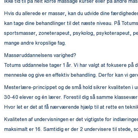
ikke tid til på helt korte massage kurser eller på andre m
Hvis du allerede er massør, kan du udvide dine færdighed
kan tage dine behandlinger til det næste niveau. På Totu
sportsmassør, zoneterapeut, psykolog, psykoterapeut, per
mange andre kropslige fag.
Massøruddannelsens varighed?
Totums uddannelse tager 1 år. Vi har valgt at fokusere på de
menneske og give en effektiv behandling. Derfor kan vi gø
Mesterlære-princippet og de små hold sikrer kvaliteten i u
30-40 elever og én lærer. Forestil dig så samme klassevær
Hvor let er det at få nærværende hjælp til at rette en tekn
Kvaliteten af undervisningen er det vigtigste for indlæringen
maksimalt er 16. Samtidig er der 2 undervisere til stede, som 