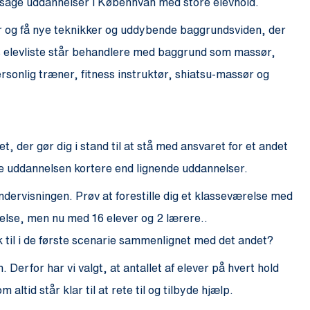
assage uddannelser i Københvan med store elevhold.
er og få nye teknikker og uddybende baggrundsviden, der
ms elevliste står behandlere med baggrund som massør,
sonlig træner, fitness instruktør, shiatsu-massør og
t, der gør dig i stand til at stå med ansvaret for et andet
re uddannelsen kortere end lignende uddannelser.
ndervisningen. Prøv at forestille dig et klasseværelse med
else, men nu med 16 elever og 2 lærere..
ik til i de første scenarie sammenlignet med det andet?
. Derfor har vi valgt, at antallet af elever på hvert hold
altid står klar til at rete til og tilbyde hjælp.