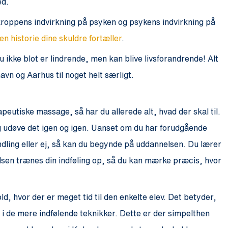
ed.
kroppens indvirkning på psyken og psykens indvirkning på
ken historie dine skuldre fortæller
.
nu ikke blot er lindrende, men kan blive livsforandrende! Alt
n og Aarhus til noget helt særligt.
utiske massage, så har du allerede alt, hvad der skal til.
 udøve det igen og igen. Uanset om du har forudgående
ndling eller ej, så kan du begynde på uddannelsen. Du lærer
elsen trænes din indføling op, så du kan mærke præcis, hvor
, hvor der er meget tid til den enkelte elev. Det betyder,
i de mere indfølende teknikker. Dette er der simpelthen