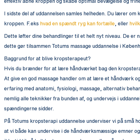
effektiv åbne kroppen og skabe optimal bevægelse og frih
I sidste del af uddannelsen samles helheden. Du lærer om 
kroppen. F.eks
hvad en spændt ryg kan fortælle
, eller
hvil
Dette løfter dine behandlinger til et helt nyt niveau. De er 
dette gør tilsammen Totums massage uddannelse i Københav
Baggrund for at blive kropsterapeut?
Hvis du brænder for at lære håndværket bag den kropsterape
At give en god massage handler om at lære et håndværk og
erfaring med anatomi, fysiologi, massage, alternativ beha
nemlig alle teknikker fra bunden af, og undervejs i uddann
spændingerne sidder.
På Totums kropsterapi uddannelse underviser vi på små hold
at vi både kan undervise i de håndværksmæssige emner og 