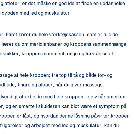
g atleter, er det måske en god ide at finde en uddannelse,
i dybden med led og muskulatur.
 Først lærer du hele værktøjskassen, som er alle de
æst lærer du om meridianbaner og kroppens sammenhænge
 teknikker, kroppens sammenhænge og forståelse af
sage af hele kroppen; fra top til tå og både for- og
flade, fingre og albuer, når du giver massage.
ødvendigt at arbejde med hele kroppen – selv når smerten
r, og en smerte i skulderen kan blot være et symptom på
roppen er låst, og hvordan denne låsning påvirker kroppen
rigørelser og arbejdet med led og muskulatur, kan du