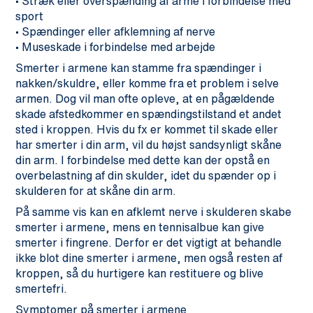
• Stræk eller overspænding af arme i forbindelse med
sport
• Spændinger eller afklemning af nerve
• Museskade i forbindelse med arbejde
Smerter i armene kan stamme fra spændinger i
nakken/skuldre, eller komme fra et problem i selve
armen. Dog vil man ofte opleve, at en pågældende
skade afstedkommer en spændingstilstand et andet
sted i kroppen. Hvis du fx er kommet til skade eller
har smerter i din arm, vil du højst sandsynligt skåne
din arm. I forbindelse med dette kan der opstå en
overbelastning af din skulder, idet du spænder op i
skulderen for at skåne din arm.
På samme vis kan en afklemt nerve i skulderen skabe
smerter i armene, mens en tennisalbue kan give
smerter i fingrene. Derfor er det vigtigt at behandle
ikke blot dine smerter i armene, men også resten af
kroppen, så du hurtigere kan restituere og blive
smertefri.
Symptomer på smerter i armene