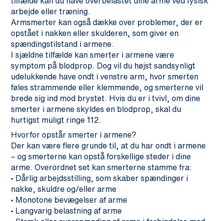
tilfælde kan du have overbelastet dine arme ved fysisk
arbejde eller træning.
Armsmerter kan også dække over problemer, der er
opstået i nakken eller skulderen, som giver en
spændingstilstand i armene.
I sjældne tilfælde kan smerter i armene være
symptom på blodprop. Dog vil du højst sandsynligt
udelukkende have ondt i venstre arm, hvor smerten
føles strammende eller klemmende, og smerterne vil
brede sig ind mod brystet. Hvis du er i tvivl, om dine
smerter i armene skyldes en blodprop, skal du
hurtigst muligt ringe 112.
Hvorfor opstår smerter i armene?
Der kan være flere grunde til, at du har ondt i armene
– og smerterne kan opstå forskellige steder i dine
arme. Overordnet set kan smerterne stamme fra:
• Dårlig arbejdsstilling, som skaber spændinger i
nakke, skuldre og/eller arme
• Monotone bevægelser af arme
• Langvarig belastning af arme