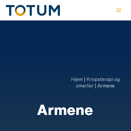
Gå
til
indholdet
Hjem
|
Kropsterapi og
smerter
|
Armene
Armene