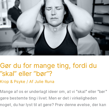
mange
ting,
fordi
du
”skal”
eller
”bør”?
Gør du for mange ting, fordi du
”skal” eller ”bør”?
Krop & Psyke
/ Af
Julie Runa
Mange af os er underlagt ideer om, at vi ”skal” eller ”bør”
gøre bestemte ting i livet. Men er det i virkeligheden
noget, du har lyst til at gøre? Prøv denne øvelse, der kan