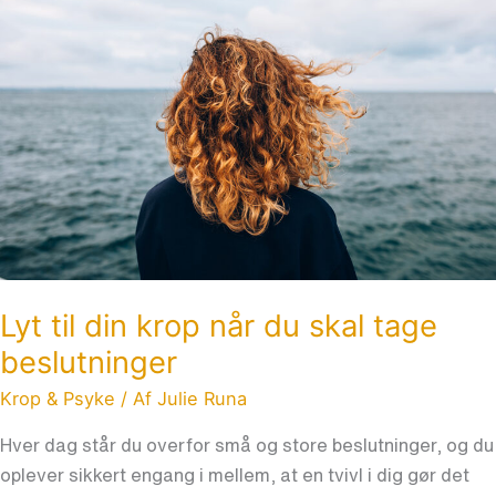
din
krop
når
du
skal
tage
beslutninger
Lyt til din krop når du skal tage
beslutninger
Krop & Psyke
/ Af
Julie Runa
Hver dag står du overfor små og store beslutninger, og du
oplever sikkert engang i mellem, at en tvivl i dig gør det