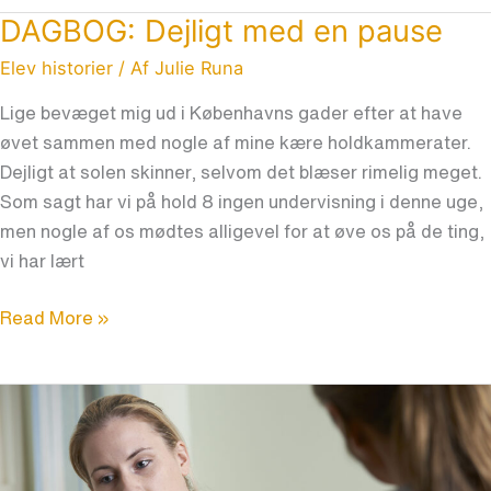
DAGBOG: Dejligt med en pause
DAGBOG:
Dejligt
Elev historier
/ Af
Julie Runa
med
Lige bevæget mig ud i Københavns gader efter at have
en
øvet sammen med nogle af mine kære holdkammerater.
pause
Dejligt at solen skinner, selvom det blæser rimelig meget.
Som sagt har vi på hold 8 ingen undervisning i denne uge,
men nogle af os mødtes alligevel for at øve os på de ting,
vi har lært
Read More »
Er
dine
følelser
forvirrende?