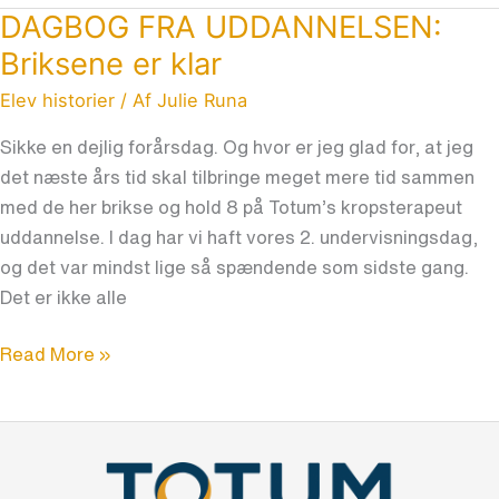
DAGBOG FRA UDDANNELSEN:
DAGBOG
FRA
Briksene er klar
UDDANNELSEN:
Elev historier
/ Af
Julie Runa
Briksene
er
Sikke en dejlig forårsdag. Og hvor er jeg glad for, at jeg
klar
det næste års tid skal tilbringe meget mere tid sammen
med de her brikse og hold 8 på Totum’s kropsterapeut
uddannelse. I dag har vi haft vores 2. undervisningsdag,
og det var mindst lige så spændende som sidste gang.
Det er ikke alle
Read More »