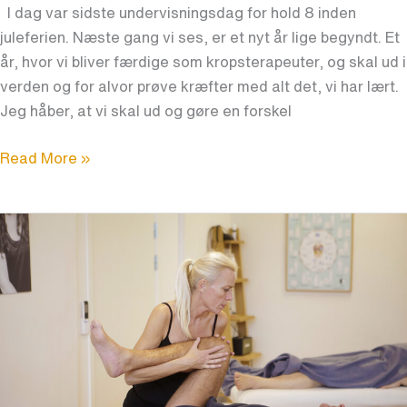
I dag var sidste undervisningsdag for hold 8 inden
juleferien. Næste gang vi ses, er et nyt år lige begyndt. Et
år, hvor vi bliver færdige som kropsterapeuter, og skal ud i
verden og for alvor prøve kræfter med alt det, vi har lært.
Jeg håber, at vi skal ud og gøre en forskel
Read More »
Ondt
i
knæene:
Er
du
for
stædig
eller