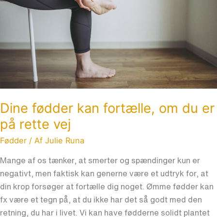
om
du
er
på
rette
vej
Dine fødder kan fortælle, om du er
på rette vej
Fødder
/ Af
Julie Runa
Mange af os tænker, at smerter og spændinger kun er
negativt, men faktisk kan generne være et udtryk for, at
din krop forsøger at fortælle dig noget. Ømme fødder kan
fx være et tegn på, at du ikke har det så godt med den
retning, du har i livet. Vi kan have fødderne solidt plantet