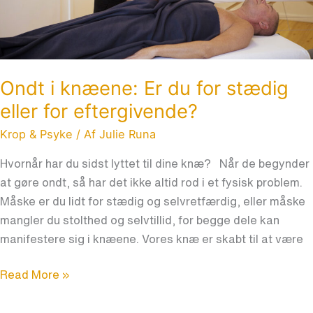
for
eftergivende?
Ondt i knæene: Er du for stædig
eller for eftergivende?
Krop & Psyke
/ Af
Julie Runa
Hvornår har du sidst lyttet til dine knæ? Når de begynder
at gøre ondt, så har det ikke altid rod i et fysisk problem.
Måske er du lidt for stædig og selvretfærdig, eller måske
mangler du stolthed og selvtillid, for begge dele kan
manifestere sig i knæene. Vores knæ er skabt til at være
Read More »