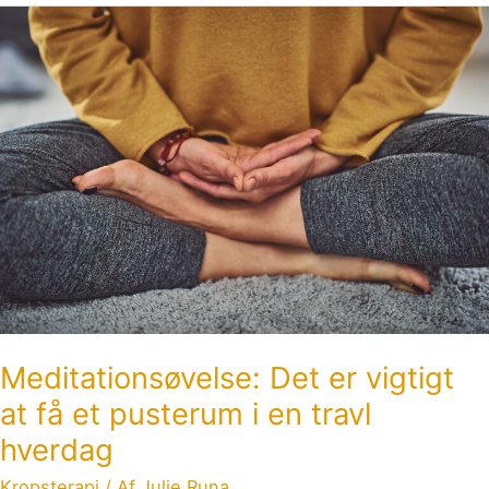
Meditationsøvelse:
Det
er
vigtigt
at
få
et
pusterum
i
en
travl
hverdag
Meditationsøvelse: Det er vigtigt
at få et pusterum i en travl
hverdag
Kropsterapi
/ Af
Julie Runa