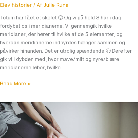
dybden
Elev historier
/ Af
Julie Runa
med
Totum har fået et skelet 🙂 Og vi på hold 8 har i dag
meridianerne
fordybet os i meridianerne. Vi gennemgik hvilke
meridianer, der hører til hvilke af de 5 elementer, og
hvordan meridianerne indbyrdes hænger sammen og
påvirker hinanden. Det er utrolig spændende 🙂 Derefter
gik vi i dybden med, hvor mave/milt og nyre/blære
meridianerne løber, hvilke
Read More »
Dine
fødder
kan
fortælle,