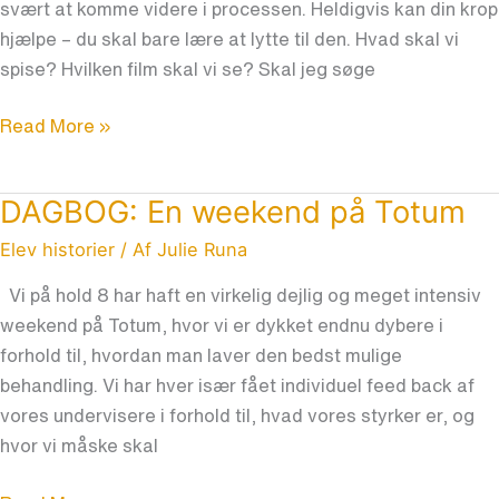
svært at komme videre i processen. Heldigvis kan din krop
hjælpe – du skal bare lære at lytte til den. Hvad skal vi
spise? Hvilken film skal vi se? Skal jeg søge
Read More »
DAGBOG: En weekend på Totum
DAGBOG:
En
Elev historier
/ Af
Julie Runa
weekend
Vi på hold 8 har haft en virkelig dejlig og meget intensiv
på
weekend på Totum, hvor vi er dykket endnu dybere i
Totum
forhold til, hvordan man laver den bedst mulige
behandling. Vi har hver især fået individuel feed back af
vores undervisere i forhold til, hvad vores styrker er, og
hvor vi måske skal