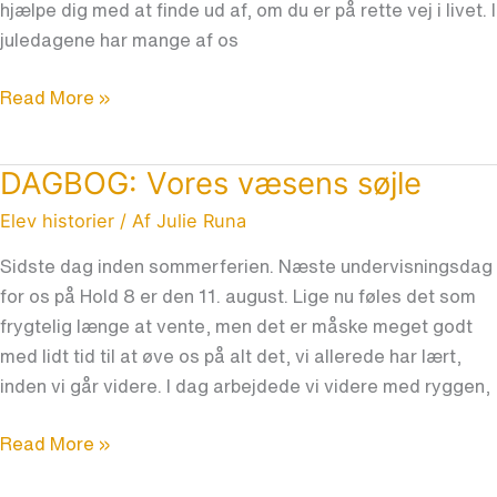
hjælpe dig med at finde ud af, om du er på rette vej i livet. I
juledagene har mange af os
Read More »
DAGBOG: Vores væsens søjle
DAGBOG:
Vores
Elev historier
/ Af
Julie Runa
væsens
Sidste dag inden sommerferien. Næste undervisningsdag
søjle
for os på Hold 8 er den 11. august. Lige nu føles det som
frygtelig længe at vente, men det er måske meget godt
med lidt tid til at øve os på alt det, vi allerede har lært,
inden vi går videre. I dag arbejdede vi videre med ryggen,
Read More »