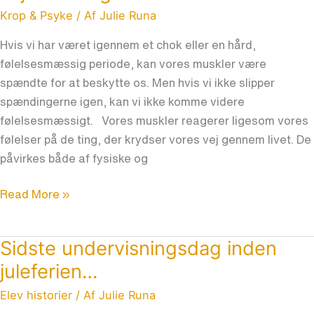
Krop & Psyke
/ Af
Julie Runa
Hvis vi har været igennem et chok eller en hård,
følelsesmæssig periode, kan vores muskler være
spændte for at beskytte os. Men hvis vi ikke slipper
spændingerne igen, kan vi ikke komme videre
følelsesmæssigt. Vores muskler reagerer ligesom vores
følelser på de ting, der krydser vores vej gennem livet. De
påvirkes både af fysiske og
Read More »
Sidste undervisningsdag inden
Sidste
undervisningsdag
juleferien…
inden
Elev historier
/ Af
Julie Runa
juleferien…