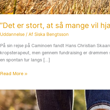
”Det er stort, at så mange vil h
Uddannelse
/ Af
Siska Bengtsson
På sin rejse på Caminoen fandt Hans Christian Skaaru
kropsterapeut, men gennem fundraising er drømmen sn
en spontan tur langs […]
Read More »
Dine
sommersko
kan