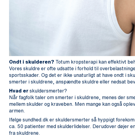
Ondt i skulderen?
Totum kropsterapi kan effektivt be
Vores skuldre er ofte udsatte i forhold til overbelastning
sportsskader. Og det er ikke unaturligt at have ondt i sk
smerter i skuldrene, anspændte skuldre eller nedsat bev
Hvad er
skuldersmerter?
Når fagfolk taler om smerter i skuldrene, menes der sme
mellem skulder og kraveben. Men mange kan også opleve
armen.
Ifølge sundhed.dk er skuldersmerter så hyppigt foreko
ca. 50 patienter med skulderlidelser. Derudover døjer e
fra skuldrene.