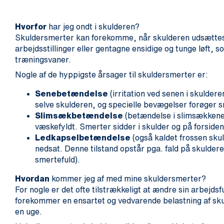
Hvorfor
har jeg ondt i skulderen?
Skuldersmerter kan forekomme, når skulderen udsættes f
arbejdsstillinger eller gentagne ensidige og tunge løft, 
træningsvaner.
Nogle af de hyppigste årsager til skuldersmerter er:
Senebetændelse
(irritation ved senen i skuldere
selve skulderen, og specielle bevægelser forøger 
Slimsækbetændelse
(betændelse i slimsækkene
væskefyldt. Smerter sidder i skulder og på forsiden
Ledkapselbetændelse
(også kaldet frossen sku
nedsat. Denne tilstand opstår pga. fald på skuldere
smertefuld).
Hvordan
kommer jeg af med mine skuldersmerter?
For nogle er det ofte tilstrækkeligt at ændre sin arbejds
forekommer en ensartet og vedvarende belastning af skuld
en uge.