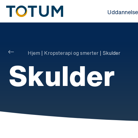
Gå
Uddannelse
til
indholdet
Hjem
|
Kropsterapi og smerter
|
Skulder
Skulder