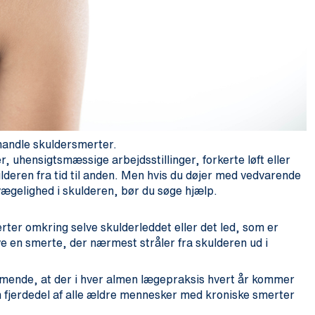
handle skuldersmerter.
er, uhensigtsmæssige arbejdsstillinger, forkerte løft eller
ulderen fra tid til anden. Men hvis du døjer med vedvarende
ægelighed i skulderen, bør du søge hjælp.
rter omkring selve skulderleddet eller det led, som er
 en smerte, der nærmest stråler fra skulderen ud i
mmende, at der i hver almen lægepraksis hvert år kommer
n fjerdedel af alle ældre mennesker med kroniske smerter