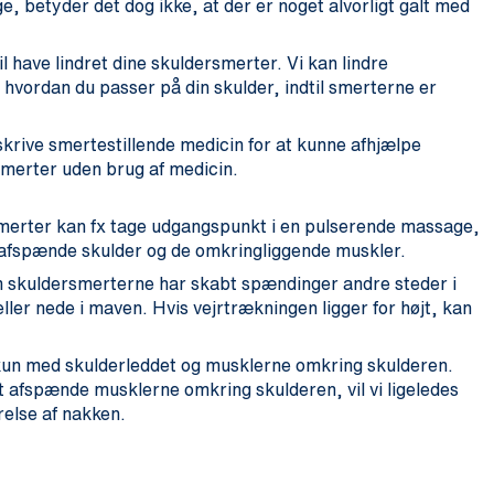
ge, betyder det dog ikke, at der er noget alvorligt galt med
l have lindret dine skuldersmerter. Vi kan lindre
 hvordan du passer på din skulder, indtil smerterne er
dskrive smertestillende medicin for at kunne afhjælpe
merter uden brug af medicin.
rsmerter kan fx tage udgangspunkt i en pulserende massage,
t afspænde skulder og de omkringliggende muskler.
om skuldersmerterne har skabt spændinger andre steder i
ler nede i maven. Hvis vejrtrækningen ligger for højt, kan
e kun med skulderleddet og musklerne omkring skulderen.
at afspænde musklerne omkring skulderen, vil vi ligeledes
else af nakken.