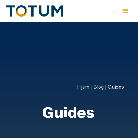
Gå
til
indholdet
Hjem
|
Blog
|
Guides
Guides